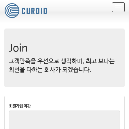
T
o
g
g
l
e
n
Join
a
v
i
고객만족을 우선으로 생각하며, 최고 보다는
g
최선을 다하는 회사가 되겠습니다.
a
t
i
o
n
회원가입 약관