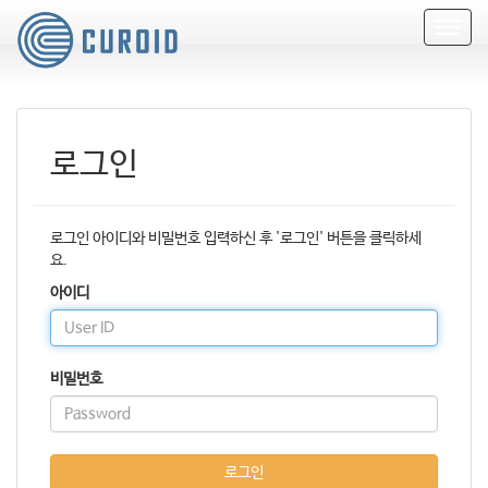
T
o
g
g
l
e
로그인
n
a
v
i
로그인 아이디와 비밀번호 입력하신 후 '로그인' 버튼을 클릭하세
g
요.
a
t
아이디
i
o
n
비밀번호
로그인