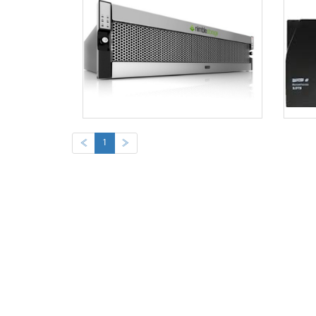
«
1
»