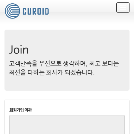
T
o
g
g
l
e
n
Join
a
v
i
고객만족을 우선으로 생각하며, 최고 보다는
g
최선을 다하는 회사가 되겠습니다.
a
t
i
o
n
회원가입 약관