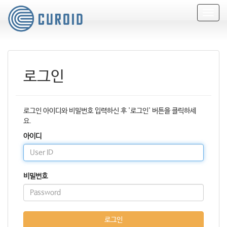
T
o
g
g
l
e
로그인
n
a
v
i
로그인 아이디와 비밀번호 입력하신 후 '로그인' 버튼을 클릭하세
g
요.
a
t
아이디
i
o
n
비밀번호
로그인