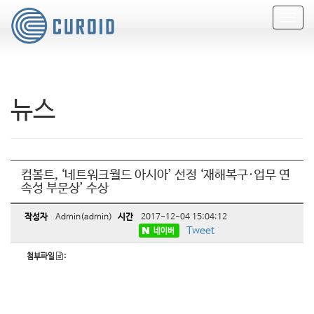
T
o
g
g
l
e
뉴스
n
a
v
i
g
a
컴볼트, ‘네트워크월드 아시아’ 선정 ‘재해복구·업무 연
속성 부문상’ 수상
t
i
o
작성자
Admin(admin)
시간
2017-12-04 15:04:12
n
Tweet
네이버
첨부파일
: